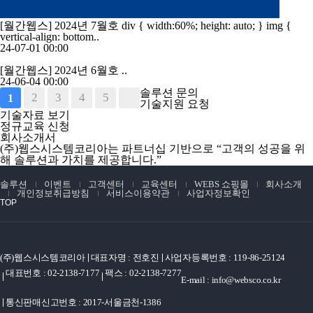
[월간웹스] 2024년 7월호
div { width:60%; height: auto; } img {
vertical-align: bottom..
24-07-01 00:00
[월간웹스] 2024년 6월호
..
24-06-04 00:00
솔루션 문의
2
3
4
5
1
기술지원 요청
기술자료 보기
정규교육 신청
회사소개서
(주)웹스시스템코리아는 파트너십 기반으로 “고객의 성공을 위
해 솔루션과 가치를 제공합니다.”
솔루션
이벤트
고객센터
교육센터
WEBS 쇼핑몰
회사소개
개인정보취급방침
서비스이용약관
사업자정보확인
TOP
(주)웹스시스템코리아
대표자명 : 전호진
사업자등록번호 : 119-86-25124
대표번호 : 02-2138-7177
팩스 : 02-2138-7277
E-mail : info@websco.co.kr
통신판매신고번호 : 2017-서울금천-1386